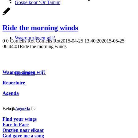
Gospelkoor ‘Or Tamim
Ride the morning winds
Waarom zingen wij?
0
0
Cornelis Rot
Cornelis Rot
2015-04-25 13:40:20
2015-05-25
06:44:01
Ride the morning winds
Waarom zingen wij?
Repertoire
Repertoire
Agenda
Agenda
Bekijk onze cd's:
Find your wings
Face to Face
Omzien naar elkaar
God gave me a song